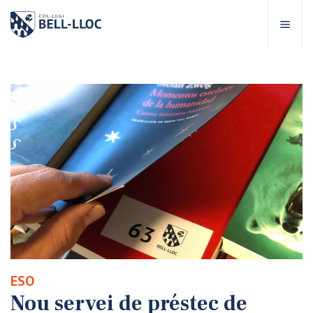
Accés ràpid
Visita'ns
CA
bre Bell-lloc
rojecte Educatiu
tapes educatives
rveis Escolars
ESO
omunitat Bell-lloc
Nou servei de préstec de