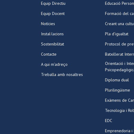
Equip Directiu
Educació Person
Equip Docent
Formació del ca
Notícies
Creant una cult
Instal·lacions
Pla d’igualtat
Sostenibilitat
Protocol de pre
Contacte
Batxillerat Inter
Orientació i Int
A qui m’adreço
Psicopedagògic
Treballa amb nosaltres
Diploma dual
Plurilingüisme
Exàmens de Ca
Tecnologia i Ro
EDC
Emprenedoria i