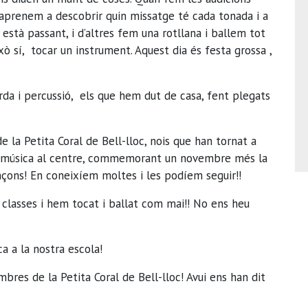
, aprenem a descobrir quin missatge té cada tonada i a
stà passant, i d’altres fem una rotllana i ballem tot
xò sí, tocar un instrument. Aquest dia és festa grossa ,
rda i percussió, els que hem dut de casa, fent plegats
 la Petita Coral de Bell-lloc, nois que han tornat a
de música al centre, commemorant un novembre més la
nçons! En coneixíem moltes i les podíem seguir!!
 classes i hem tocat i ballat com mai!! No ens heu
a a la nostra escola!
bres de la Petita Coral de Bell-lloc! Avui ens han dit