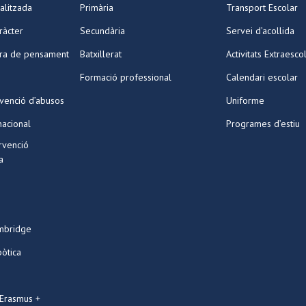
alitzada
Primària
Transport Escolar
ràcter
Secundària
Servei d’acollida
ura de pensament
Batxillerat
Activitats Extraesco
Formació professional
Calendari escolar
venció d’abusos
Uniforme
nacional
Programes d’estiu
ervenció
a
mbridge
bòtica
 Erasmus +