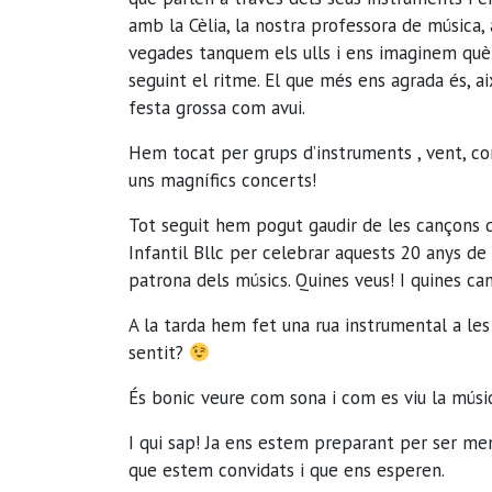
amb la Cèlia, la nostra professora de música
vegades tanquem els ulls i ens imaginem què e
seguint el ritme. El que més ens agrada és, ai
festa grossa com avui.
Hem tocat per grups d’instruments , vent, co
uns magnífics concerts!
Tot seguit hem pogut gaudir de les cançons de
Infantil Bllc per celebrar aquests 20 anys 
patrona dels músics. Quines veus! I quines ca
A la tarda hem fet una rua instrumental a les
sentit?
És bonic veure com sona i com es viu la músic
I qui sap! Ja ens estem preparant per ser mem
que estem convidats i que ens esperen.