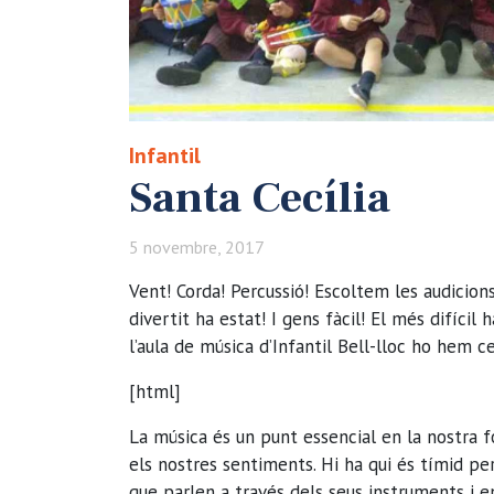
Infantil
Santa Cecília
5 novembre, 2017
Vent! Corda! Percussió! Escoltem les audicion
divertit ha estat! I gens fàcil! El més difícil h
l’aula de música d’Infantil Bell-lloc ho hem c
[html]
La música és un punt essencial en la nostra f
els nostres sentiments. Hi ha qui és tímid pe
que parlen a través dels seus instruments i 