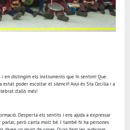
s i en distingim els instruments que hi sentim! Que
a estat poder escoltar el silenci!! Avui és Sta Cecília i a
elebrat d’allò més!
ormació. Desperta els sentits i ens ajuda a expressar
r parlar, però canta molt bé. I també hi ha persones
ens diuen un munt de coses. Quan fem les audicions