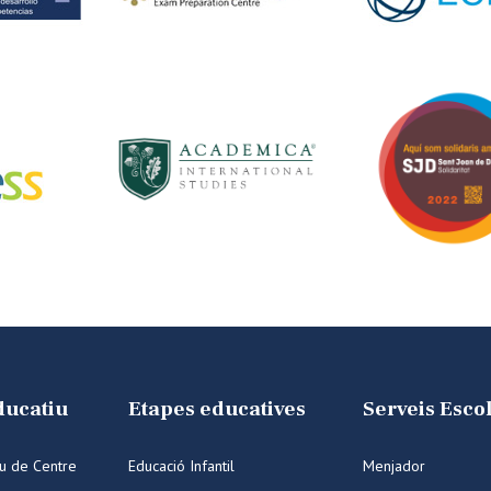
ducatiu
Etapes educatives
Serveis Esco
iu de Centre
Educació Infantil
Menjador