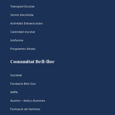
Transport Escolar
Servei d’acollida
Activitats Extraescolars
Calendari escolar
Uniforme
Programes d’estiu
Comunitat Bell-lloc
Societat
Fundació Bell-lloc
AMPA
Alumni – Antics Alumnes
Formació de famílies