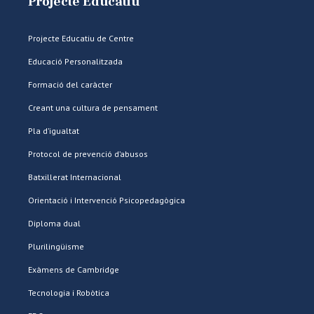
Projecte Educatiu
Projecte Educatiu de Centre
Educació Personalitzada
Formació del caràcter
Creant una cultura de pensament
Pla d’igualtat
Protocol de prevenció d’abusos
Batxillerat Internacional
Orientació i Intervenció Psicopedagògica
Diploma dual
Plurilingüisme
Exàmens de Cambridge
Tecnologia i Robòtica