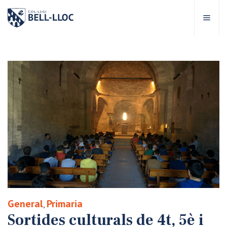
Accés ràpid
Visita'ns
CA
bre Bell-lloc
rojecte Educatiu
tapes educatives
rveis Escolars
General
Primaria
,
omunitat Bell-lloc
Sortides culturals de 4t, 5è i