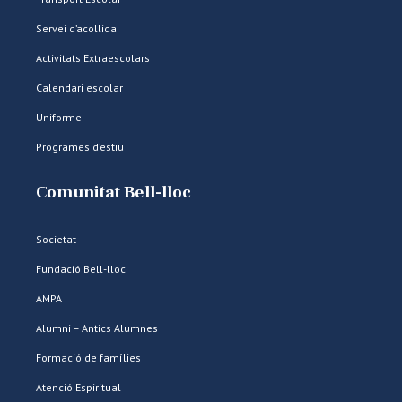
Servei d’acollida
Activitats Extraescolars
Calendari escolar
Uniforme
Programes d’estiu
Comunitat Bell-lloc
Societat
Fundació Bell-lloc
AMPA
Alumni – Antics Alumnes
Formació de famílies
Atenció Espiritual