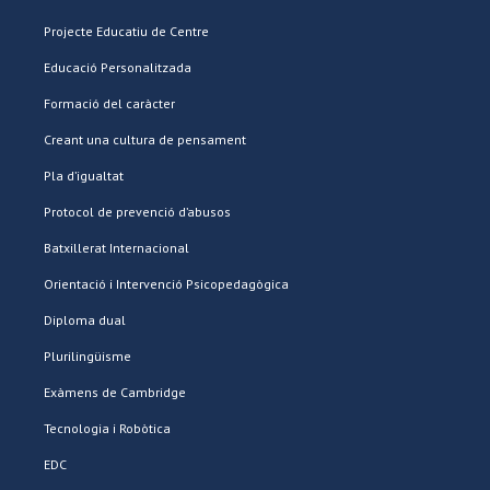
Projecte Educatiu de Centre
Educació Personalitzada
Formació del caràcter
Creant una cultura de pensament
Pla d’igualtat
Protocol de prevenció d’abusos
Batxillerat Internacional
Orientació i Intervenció Psicopedagògica
Diploma dual
Plurilingüisme
Exàmens de Cambridge
Tecnologia i Robòtica
EDC