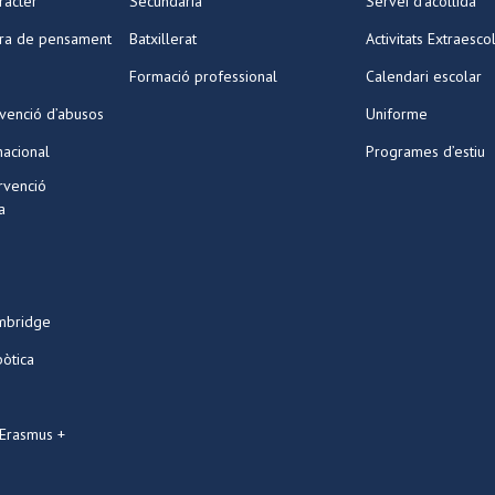
ràcter
Secundària
Servei d’acollida
ura de pensament
Batxillerat
Activitats Extraesco
Formació professional
Calendari escolar
venció d’abusos
Uniforme
nacional
Programes d’estiu
ervenció
a
mbridge
bòtica
 Erasmus +