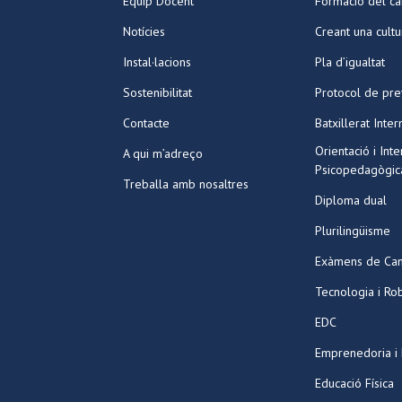
Equip Docent
Formació del ca
Notícies
Creant una cult
Instal·lacions
Pla d’igualtat
Sostenibilitat
Protocol de pre
Contacte
Batxillerat Inter
Orientació i Int
A qui m’adreço
Psicopedagògic
Treballa amb nosaltres
Diploma dual
Plurilingüisme
Exàmens de Ca
Tecnologia i Ro
EDC
Emprenedoria i
Educació Física