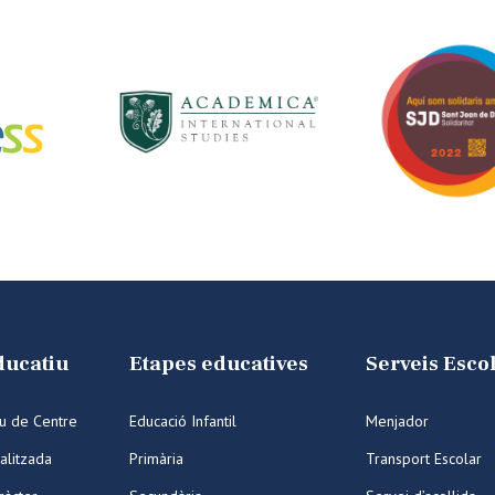
ducatiu
Etapes educatives
Serveis Esco
iu de Centre
Educació Infantil
Menjador
alitzada
Primària
Transport Escolar