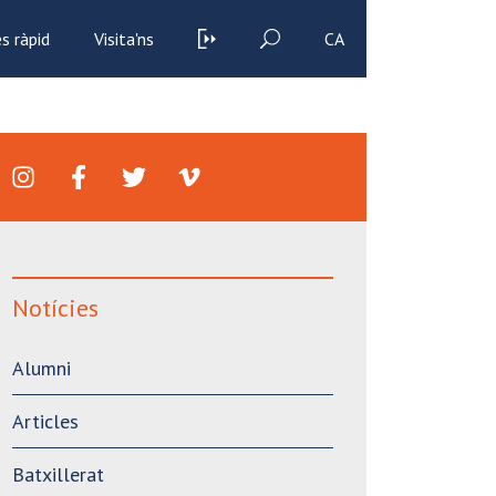
s ràpid
Visita'ns
CA
Notícies
Alumni
Articles
Batxillerat