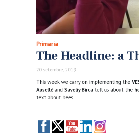
Primaria
The Headline: a T
20 setembre, 2019
This week we carry on implementing the
VE
Ausellé
and
Saveliy Birca
tell us about the
he
text about bees.