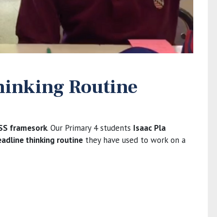
hinking Routine
SS framesork
. Our Primary 4 students
Isaac Pla
adline thinking routine
they have used to work on a