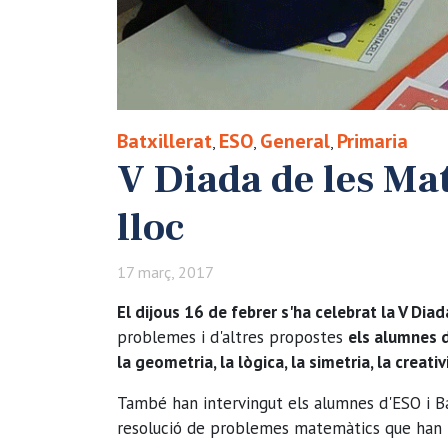
Batxillerat
ESO
General
Primaria
,
,
,
V Diada de les Ma
lloc
17 març, 2017
El dijous 16 de febrer s'ha celebrat la V Di
problemes i d'altres propostes
els alumnes d
la geometria, la lògica, la simetria, la creativ
També han intervingut els alumnes d'ESO i Ba
resolució de problemes matemàtics que han ti