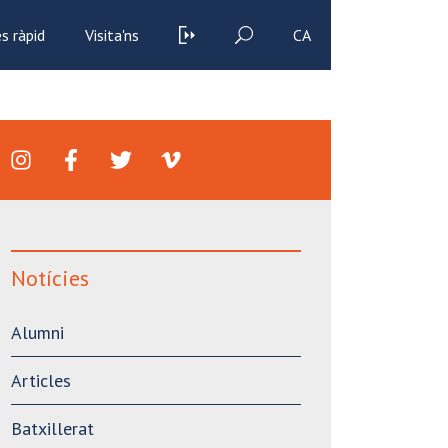
s ràpid
Visita'ns
CA
Notícies
Alumni
Articles
Batxillerat