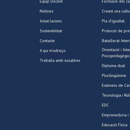
Equip Docent
Formació del ca
Notícies
Creant una cult
Instal·lacions
Pla d’igualtat
Sostenibilitat
Protocol de pre
Contacte
Batxillerat Inter
Orientació i Int
A qui m’adreço
Psicopedagògic
Treballa amb nosaltres
Diploma dual
Plurilingüisme
Exàmens de Ca
Tecnologia i Ro
EDC
Emprenedoria i
Educació Física