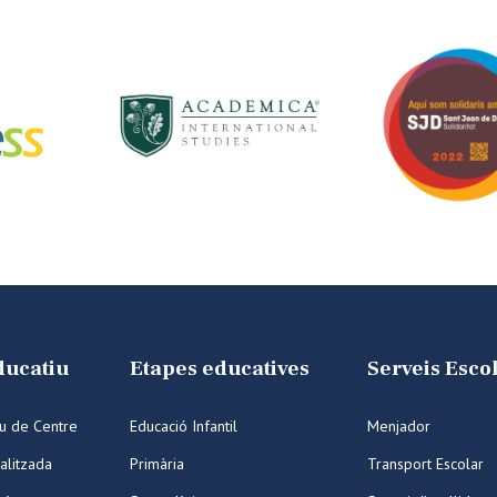
ducatiu
Etapes educatives
Serveis Esco
iu de Centre
Educació Infantil
Menjador
alitzada
Primària
Transport Escolar