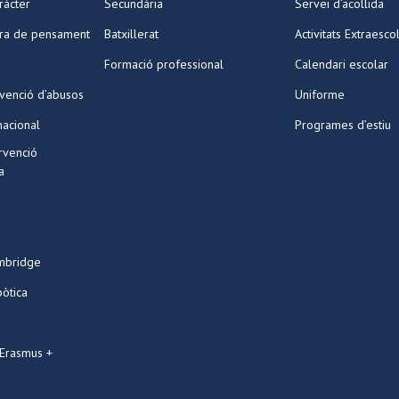
ràcter
Secundària
Servei d’acollida
ura de pensament
Batxillerat
Activitats Extraesco
Formació professional
Calendari escolar
venció d’abusos
Uniforme
nacional
Programes d’estiu
ervenció
a
mbridge
bòtica
 Erasmus +