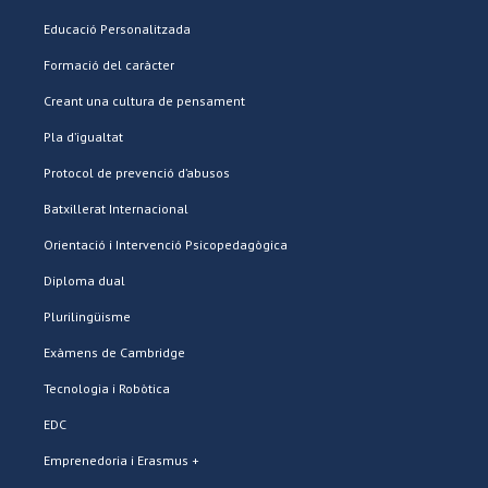
Educació Personalitzada
Formació del caràcter
Creant una cultura de pensament
Pla d’igualtat
Protocol de prevenció d’abusos
Batxillerat Internacional
Orientació i Intervenció Psicopedagògica
Diploma dual
Plurilingüisme
Exàmens de Cambridge
Tecnologia i Robòtica
EDC
Emprenedoria i Erasmus +