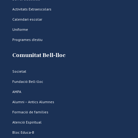
Activitats Extraescolars
Calendari escolar
Uniforme
Programes d’estiu
Comunitat Bell-lloc
Societat
Fundació Bell-lloc
AMPA
Alumni – Antics Alumnes
Formació de famílies
Atenció Espiritual
Bloc Educa-B