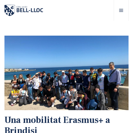
Accés ràpid
Visita'ns
CA
bre Bell-lloc
rojecte Educatiu
tapes educatives
rveis Escolars
Una mobilitat Erasmus+ a
omunitat Bell-lloc
Brindisi