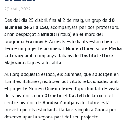
29 abril, 2022
Des del dia 25 d’abril fins al 2 de maig, un grup de
10
alumnes de 3r d’ESO
, acompanyats per dos professors,
s’han desplaçat a
Brindisi
(Itàlia) en el marc del
programa
Erasmus +
. Aquests estudiants estan duent a
terme un projecte anomenat
Nomen Omen
sobre
Media
Litteracy
amb companys italians de l’
Institut Ettore
Majorana
d’aquesta localitat.
Al llarg d’aquesta estada, els alumnes, que s’allotgen en
famílies italianes, realitzen activitats relacionades amb
el projecte Nomen Omen i tenen l’oportunitat de visitar
llocs històrics com
Otranto
, el
Castell de Lecce
o el
centre històric de
Brindisi
. A mitjans d’octubre està
previst que els estudiants italians vinguin a Girona per
desenvolupar la segona part del seu projecte.