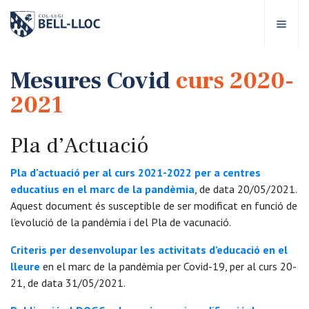
Accés ràpid
Visita'ns
CA
Mesures Covid
curs 2020-
2021
bre Bell-lloc
Pla d’Actuació
rojecte Educatiu
Pla d’actuació per al curs 2021-2022 per a centres
educatius en el marc de la pandèmia
, de data 20/05/2021.
tapes educatives
Aquest document és susceptible de ser modificat en funció de
l’evolució de la pandèmia i del Pla de vacunació.
rveis Escolars
Criteris per desenvolupar les activitats d’educació en el
lleure
en el marc de la pandèmia per Covid-19, per al curs 20-
omunitat Bell-lloc
21, de data 31/05/2021.