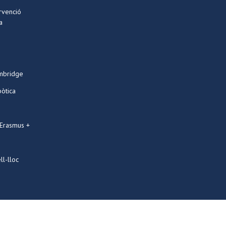
ervenció
a
mbridge
bòtica
 Erasmus +
ll-lloc
Designed by
PRESTIGIA