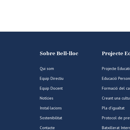
Sobre Bell-lloc
Projecte E
Qui som
Projecte Educat
Equip Directiu
Educació Person
Equip Docent
Formació del ca
Notícies
Creant una cult
Instal·lacions
Pla d’igualtat
Sostenibilitat
Protocol de pre
Contacte
Batxillerat Inter