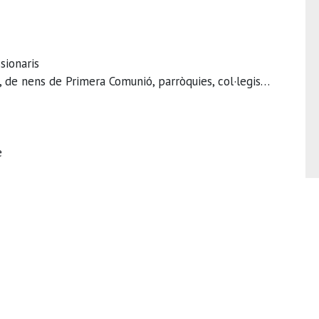
sionaris
s, de nens de Primera Comunió, parròquies, col·legis…
e