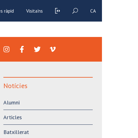
s ràpid
Visita'ns
CA
Notícies
Alumni
Articles
Batxillerat