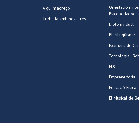
Orientació i Int
A qui m’adreço
Psicopedagògic
Treballa amb nosaltres
Diploma dual
Plurilingüisme
Exàmens de Ca
Tecnologia i Ro
EDC
Emprenedoria i
Educació Física
El Musical de Be
©2026 Tots els drets reservats