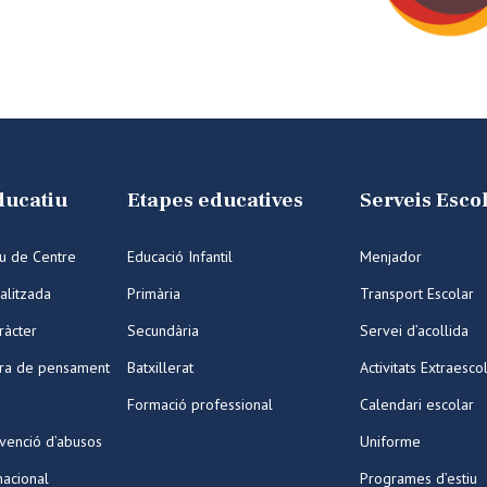
ducatiu
Etapes educatives
Serveis Esco
iu de Centre
Educació Infantil
Menjador
alitzada
Primària
Transport Escolar
ràcter
Secundària
Servei d’acollida
ura de pensament
Batxillerat
Activitats Extraesco
Formació professional
Calendari escolar
venció d’abusos
Uniforme
nacional
Programes d’estiu