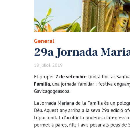
General
29a Jornada Maria
18 juliol, 2019
El proper
7 de setembre
tindrà lloc al Santu
Família
, una jornada familiar i festiva engua
Gavicagogeascoa.
La Jornada Mariana de la Família és un pelegr
Déu. Aquest any arriba a la seva 29a edició o
l'oportunitat d'acollir la poderosa intercess
permet a pares, fills i avis posar als peus de 