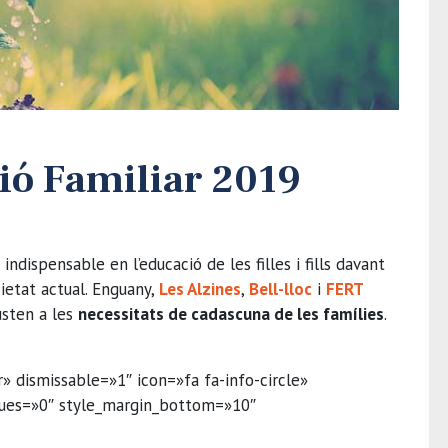
ió Familiar 2019
indispensable en l’educació de les filles i fills davant
cietat actual. Enguany,
Les Alzines
,
Bell-lloc
i
FERT
usten a les
necessitats de cadascuna de les famílies
.
 dismissable=»1″ icon=»fa fa-info-circle»
lues=»0″ style_margin_bottom=»10″