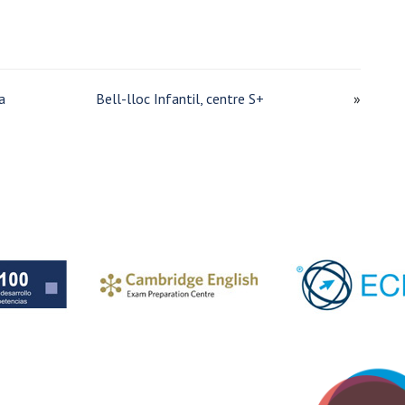
a
Bell-lloc Infantil, centre S+
»