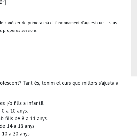
0″]
de conèixer de primera mà el funcionament d’aquest curs. I si us
les properes sessions.
adolescent? Tant és, tenim el curs que millors s’ajusta a
es i/o fills a infantil.
e 0 a 10 anys.
mb fills de 8 a 11 anys.
 de 14 a 18 anys.
e 10 a 20 anys.