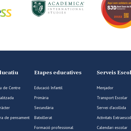
ducatiu
Etapes educatives
Serveis Esco
iu de Centre
Educació Infantil
Menjador
alitzada
Primària
Transport Escolar
ràcter
Secundària
Servei d’acollida
ura de pensament
Batxillerat
Activitats Extraesco
Formació professional
Calendari escolar