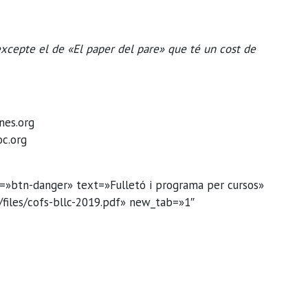
excepte el de «El paper del pare» que té un cost de
ines.org
oc.org
=»btn-danger» text=»Fulletó i programa per cursos»
t/files/cofs-bllc-2019.pdf» new_tab=»1″