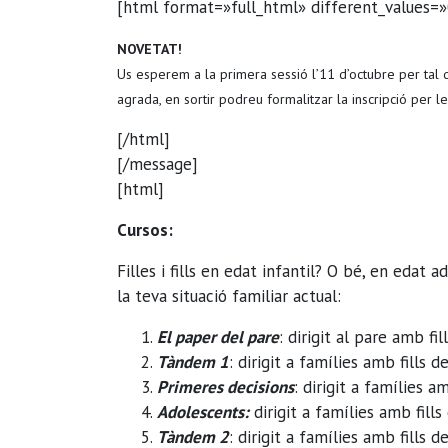
[html format=»full_html» different_values=»
NOVETAT!
Us esperem a la primera sessió l’11 d’octubre per tal 
agrada, en sortir podreu formalitzar la inscripció per 
[/html]
[/message]
[html]
Cursos:
Filles i fills en edat infantil? O bé, en edat 
la teva situació familiar actual:
El paper del pare
: dirigit al pare amb fill
Tàndem 1
: dirigit a famílies amb fills d
Primeres decisions
: dirigit a famílies a
Adolescents:
dirigit a famílies amb fills
Tàndem 2
: dirigit a famílies amb fills d