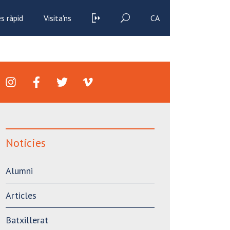
s ràpid
Visita'ns
CA
Notícies
Alumni
Articles
Batxillerat