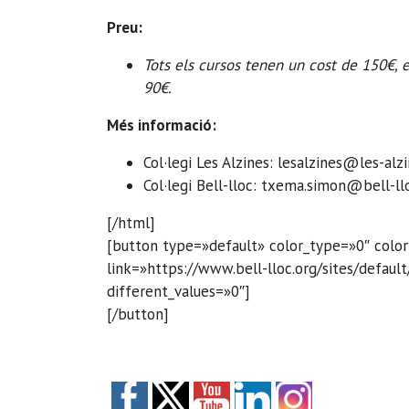
Preu:
Tots els cursos tenen un cost de 150€, 
90€.
Més informació:
Col·legi Les Alzines: lesalzines@les-alz
Col·legi Bell-lloc: txema.simon@bell-ll
[/html]
[button type=»default» color_type=»0″ color
link=»https://www.bell-lloc.org/sites/defaul
different_values=»0″]
[/button]