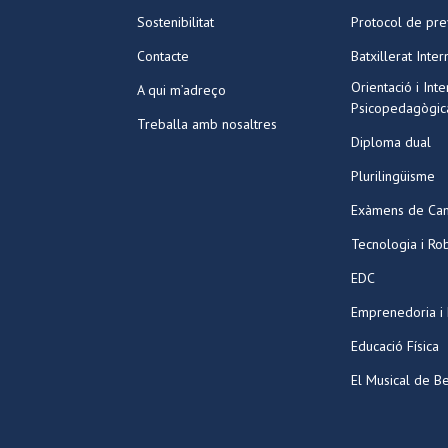
Sostenibilitat
Protocol de pre
Contacte
Batxillerat Inter
Orientació i Int
A qui m’adreço
Psicopedagògic
Treballa amb nosaltres
Diploma dual
Plurilingüisme
Exàmens de Ca
Tecnologia i Ro
EDC
Emprenedoria i
Educació Física
El Musical de Be