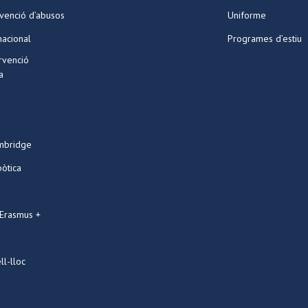
venció d’abusos
Uniforme
nacional
Programes d’estiu
ervenció
a
mbridge
bòtica
 Erasmus +
ll-lloc