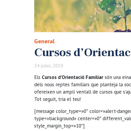
General
Cursos d’Orientac
24 juliol, 2019
Els
Cursos d’Orientació Familiar
són una eina 
dels nous reptes familiars que planteja la so
ofereixen un ampli ventall de cursos que s’aj
Tot seguit, tria el teu!
[message color_type=»0″ color=»alert-danger»
type=»background» center=»0″ different_va
style_margin_top=»10″]