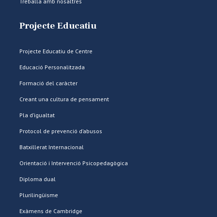
Treballa amb nosaltres
Projecte Educatiu
Projecte Educatiu de Centre
Educació Personalitzada
Formació del caràcter
Creant una cultura de pensament
Pla d’igualtat
Protocol de prevenció d’abusos
Batxillerat Internacional
Orientació i Intervenció Psicopedagògica
Diploma dual
Plurilingüisme
Exàmens de Cambridge