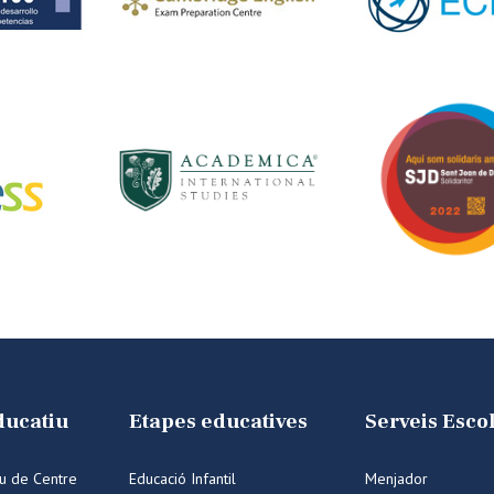
ducatiu
Etapes educatives
Serveis Esco
iu de Centre
Educació Infantil
Menjador