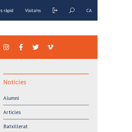
s ràpid
Visita'ns
CA
Notícies
Alumni
Articles
Batxillerat