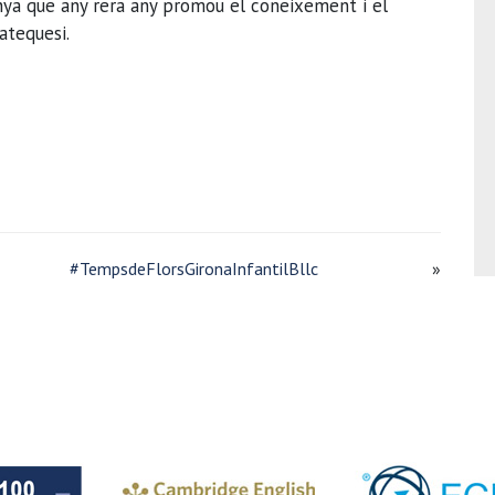
unya que any rera any promou el coneixement i el
atequesi.
#TempsdeFlorsGironaInfantilBllc
»