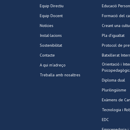
Equip Directiu
Educació Person
Equip Docent
Formació del ca
Notícies
Creant una cult
Instal·lacions
Pla d’igualtat
Sostenibilitat
Protocol de pre
Contacte
Batxillerat Inter
Orientació i Int
A qui m’adreço
Psicopedagògic
Treballa amb nosaltres
Diploma dual
Plurilingüisme
Exàmens de Ca
Tecnologia i Ro
EDC
Emprenedoria i