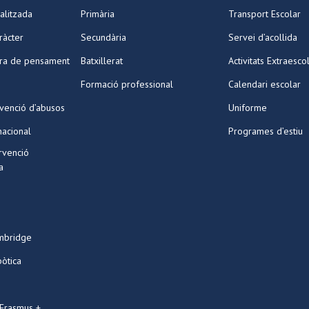
alitzada
Primària
Transport Escolar
ràcter
Secundària
Servei d’acollida
ura de pensament
Batxillerat
Activitats Extraesco
Formació professional
Calendari escolar
venció d’abusos
Uniforme
nacional
Programes d’estiu
ervenció
a
mbridge
bòtica
 Erasmus +