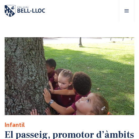
Accés ràpid
Visita'ns
CA
bre Bell-lloc
rojecte Educatiu
tapes educatives
rveis Escolars
Infantil
omunitat Bell-lloc
El passeig, promotor d’àmbits