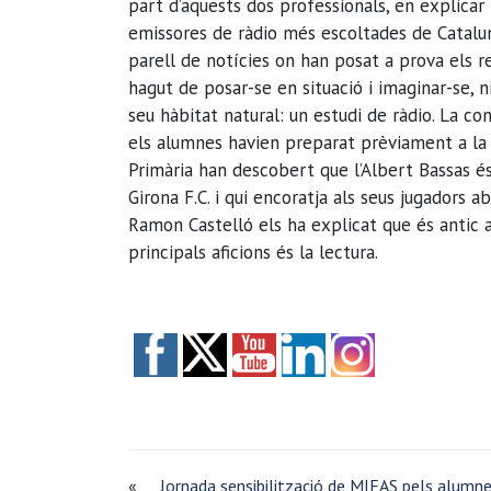
part d’aquests dos professionals, en explicar
emissores de ràdio més escoltades de Catalu
parell de notícies on han posat a prova els r
hagut de posar-se en situació i imaginar-se, 
seu hàbitat natural: un estudi de ràdio. La 
els alumnes havien preparat prèviament a la c
Primària han descobert que l’Albert Bassas é
Girona F.C. i qui encoratja als seus jugadors 
Ramon Castelló els ha explicat que és antic a
principals aficions és la lectura.
«
Jornada sensibilització de MIFAS pels alumn