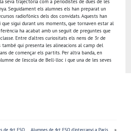
 la seva trajectòria com a periodistes de dues de les
nya. Seguidament els alumnes els han preparat un
ecursos radiofònics dels dos convidats. Aquests han
ni que sigui durant uns moments, que tornaven estar al
conferència ha acabat amb un seguit de preguntes que
lasse. Entre d’altres curiositats els nens de 3r de
s també qui presenta les alineacions al camp del
abans de començar els partits. Per altra banda, en
lumne de l’escola de Bell-lloc i que una de les seves
es de 4rt ESO
Alumnes de 4rt ESO d’intercanvi a París
»