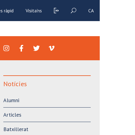
s ràpid
Visita'ns
CA
Notícies
Alumni
Articles
Batxillerat