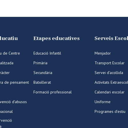
ducatiu
Etapes educatives
Serveis Esco
iu de Centre
Educació Infantil
Menjador
alitzada
Primària
Transport Escolar
ràcter
Secundària
Servei d’acollida
ura de pensament
Batxillerat
Activitats Extraesco
Formació professional
Calendari escolar
venció d’abusos
Uniforme
nacional
Programes d’estiu
ervenció
a