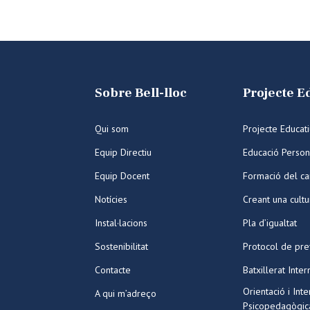
Sobre Bell-lloc
Projecte E
Qui som
Projecte Educat
Equip Directiu
Educació Person
Equip Docent
Formació del ca
Notícies
Creant una cult
Instal·lacions
Pla d’igualtat
Sostenibilitat
Protocol de pre
Contacte
Batxillerat Inter
Orientació i Int
A qui m’adreço
Psicopedagògic