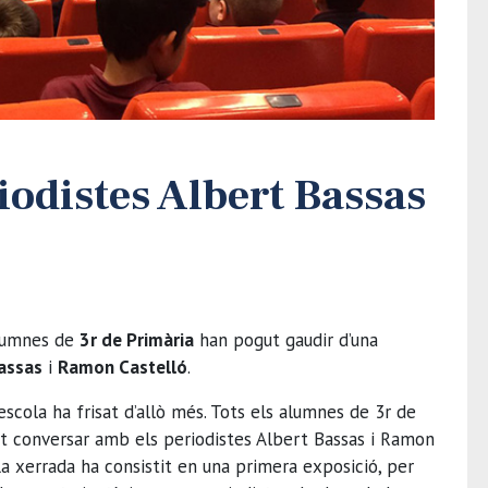
riodistes Albert Bassas
lumnes de
3r de Primària
han pogut gaudir d’una
assas
i
Ramon Castelló
.
escola ha frisat d’allò més. Tots els alumnes de 3r de
ut conversar amb els periodistes Albert Bassas i Ramon
La xerrada ha consistit en una primera exposició, per