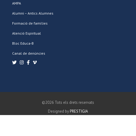
AMPA
Alumni – Antics Alumnes
Formació de famílies
Atenció Espiritual
Bloc Educa-B
Canal de denúncies
©2026 Tots els drets reservats
Designed by
PRESTIGIA
POLÍTICA DE PRIVACITAT
POLÍTICA DE COOKIES