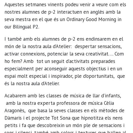
Aquestes setmanes vinents podeu venir a veure com els
nostres alumnes de p-2 interactuen en anglès amb la
seva mestra en el que és un Ordinary Good Morning in
our Bilingual P2.
I també amb els alumnes de p-2 ens endinsarem en el
món de la nostra aula d’Atelier: despertar sensacions,
activar connexions, potenciar la seva creativitat…. Com
ho fem? Amb tot un seguit d’activitats preparades
especialment per aconseguir aquests objectius i en un
espai molt especial i inspirador, ple d’oportunitats, que
és la nostra aula d’Atelier.
Acabarem amb les classes de música de llar d’infants,
amb la nostra experta professora de música Cèlia
Aragonès, que basa la seves classes en els mètodes de
Dàmaris i el projecte Tot Sona que hipnotitza els nens
petits i fa que descobreixin un món ple de sensacions i
sons i silenci, també amb colors i textures que ballen al