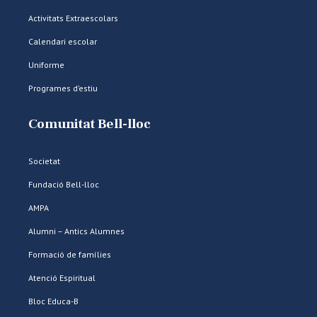
Activitats Extraescolars
Calendari escolar
Uniforme
Programes d’estiu
Comunitat Bell-lloc
Societat
Fundació Bell-lloc
AMPA
Alumni – Antics Alumnes
Formació de famílies
Atenció Espiritual
Bloc Educa-B