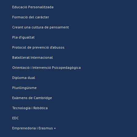
Educació Personalitzada
Formació del caràcter
Creant una cultura de pensament
Pla d’igualtat
Protocol de prevenció d’abusos
Batxillerat Internacional
Orientació i Intervenció Psicopedagògica
Diploma dual
Plurilingüisme
Exàmens de Cambridge
Tecnologia i Robòtica
EDC
Emprenedoria i Erasmus +