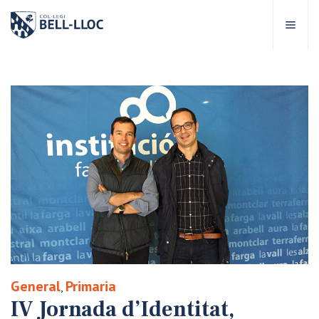
Accés ràpid
Visita'ns
CA
bre Bell-lloc
rojecte Educatiu
tapes educatives
rveis Escolars
General
Primaria
,
omunitat Bell-lloc
IV Jornada d’Identitat,