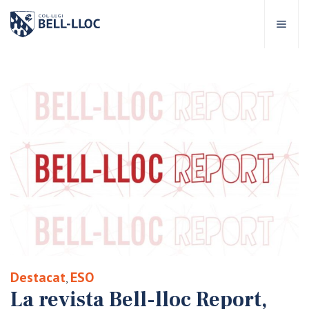
Accés ràpid
Visita'ns
CA
bre Bell-lloc
rojecte Educatiu
tapes educatives
rveis Escolars
Destacat
ESO
,
omunitat Bell-lloc
La revista Bell-lloc Report,