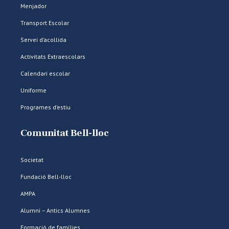
Menjador
Transport Escolar
Servei d’acollida
Activitats Extraescolars
Calendari escolar
Uniforme
Programes d’estiu
Comunitat Bell-lloc
Societat
Fundació Bell-lloc
AMPA
Alumni – Antics Alumnes
Formació de famílies