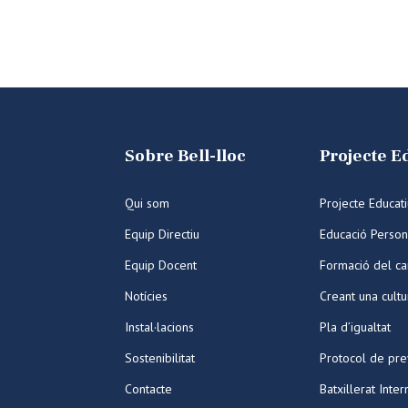
Sobre Bell-lloc
Projecte E
Qui som
Projecte Educat
Equip Directiu
Educació Person
Equip Docent
Formació del ca
Notícies
Creant una cult
Instal·lacions
Pla d’igualtat
Sostenibilitat
Protocol de pre
Contacte
Batxillerat Inter