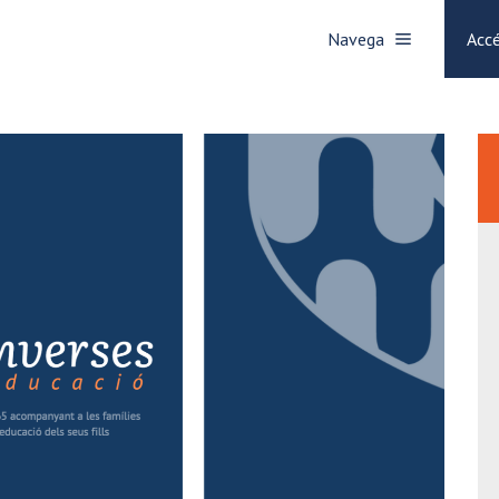
Navega
Accé