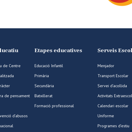
ducatiu
Etapes educatives
Serveis Esco
iu de Centre
Educació Infantil
Menjador
alitzada
Primària
Transport Escolar
ràcter
Secundària
Servei d’acollida
ura de pensament
Batxillerat
Activitats Extraesco
Formació professional
Calendari escolar
venció d’abusos
Uniforme
nacional
Programes d’estiu