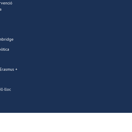
ervenció
a
mbridge
bòtica
 Erasmus +
ll-lloc
Designed by
PRESTIGIA