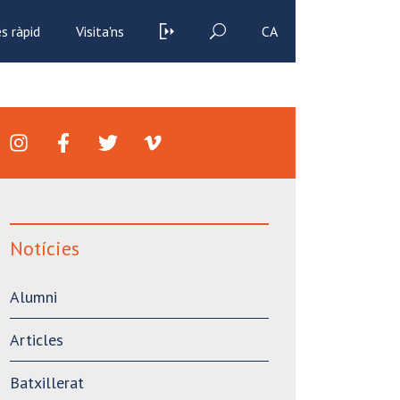
s ràpid
Visita'ns
CA
Notícies
Alumni
Articles
Batxillerat