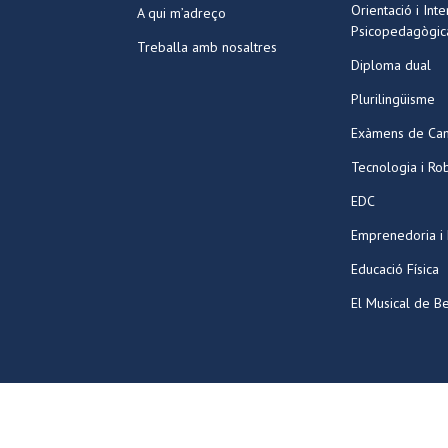
Orientació i Int
A qui m’adreço
Psicopedagògic
Treballa amb nosaltres
Diploma dual
Plurilingüisme
Exàmens de Ca
Tecnologia i Ro
EDC
Emprenedoria i
Educació Física
El Musical de Be
©2026 Tots els drets reservats