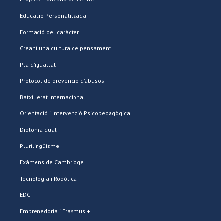
Educació Personalitzada
Formació del caràcter
Creant una cultura de pensament
Pla d’igualtat
Protocol de prevenció d’abusos
Batxillerat Internacional
Orientació i Intervenció Psicopedagògica
Diploma dual
Plurilingüisme
Exàmens de Cambridge
Tecnologia i Robòtica
EDC
Emprenedoria i Erasmus +