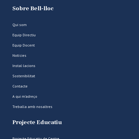
Sobre Bell-lloc
Qui som
Equip Directiu
Equip Docent
Notícies
Instal·lacions
Sostenibilitat
Contacte
A qui m’adreço
Treballa amb nosaltres
Projecte Educatiu
Projecte Educatiu de Centre