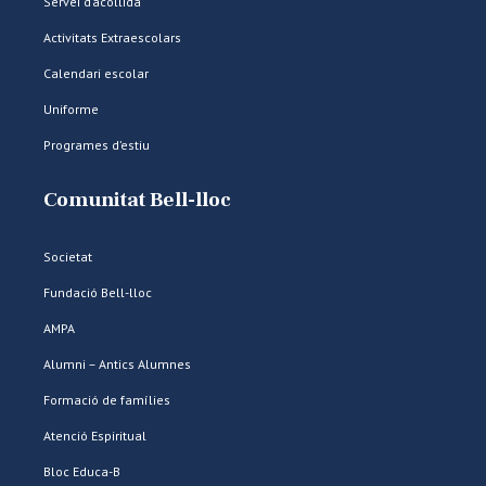
Servei d’acollida
Activitats Extraescolars
Calendari escolar
Uniforme
Programes d’estiu
Comunitat Bell-lloc
Societat
Fundació Bell-lloc
AMPA
Alumni – Antics Alumnes
Formació de famílies
Atenció Espiritual
Bloc Educa-B