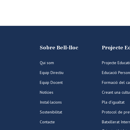
Sobre Bell-lloc
Projecte E
Qui som
Projecte Educat
Equip Directiu
Educació Person
Equip Docent
Formació del ca
Notícies
Creant una cult
Instal·lacions
Pla d’igualtat
Sostenibilitat
Protocol de pre
Contacte
Batxillerat Inter