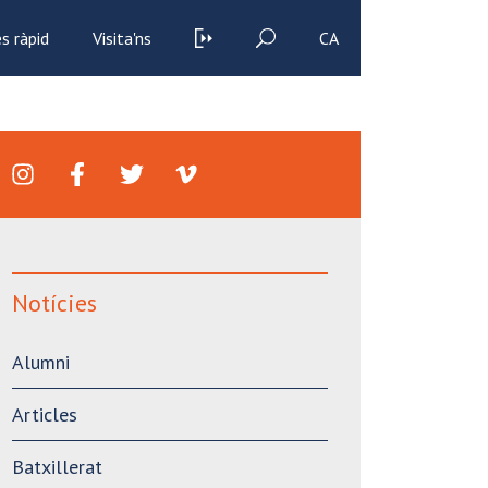
s ràpid
Visita'ns
CA
Notícies
Alumni
Articles
Batxillerat