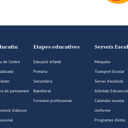
ducatiu
Etapes educatives
Serveis Esco
iu de Centre
Educació Infantil
Menjador
alitzada
Primària
Transport Escolar
ràcter
Secundària
Servei d’acollida
ura de pensament
Batxillerat
Activitats Extraesco
Formació professional
Calendari escolar
venció d’abusos
Uniforme
nacional
Programes d’estiu