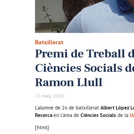
Batxillerat
Premi de Treball d
Ciències Socials d
Ramon Llull
21 maig, 2018
L’alumne de 2n de batxillerat
Albert López 
Recerca
en l’àrea de
Ciències Socials
de la
U
[html]