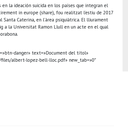
 en la ideación suicida en los países que integran el
irement in europe (share), fou realitzat l’estiu de 2017
l Santa Caterina, en l’àrea psiquiàtrica. El lliurament
g a la Universitat Ramon Llull en un acte en el qual
nhorabona.
r=»btn-danger» text=»Document del títol»
/files/albert-lopez-bell-lloc.pdf» new_tab=»0″