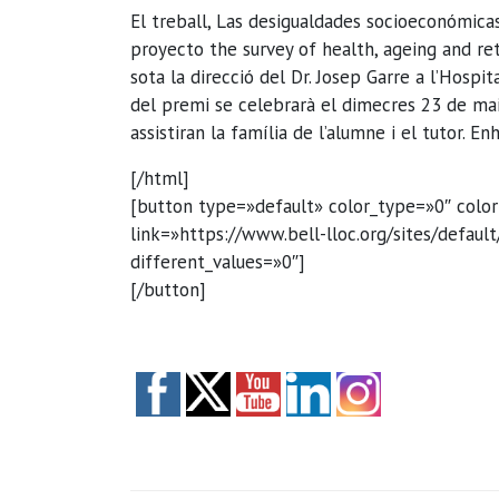
El treball, Las desigualdades socioeconómicas
proyecto the survey of health, ageing and ret
sota la direcció del Dr. Josep Garre a l’Hospita
del premi se celebrarà el dimecres 23 de mai
assistiran la família de l’alumne i el tutor. E
[/html]
[button type=»default» color_type=»0″ colo
link=»https://www.bell-lloc.org/sites/default
different_values=»0″]
[/button]