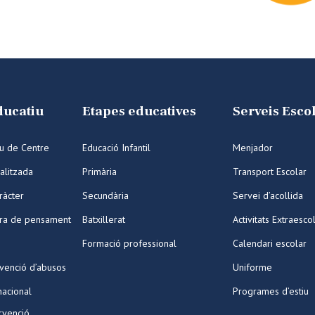
ducatiu
Etapes educatives
Serveis Esco
iu de Centre
Educació Infantil
Menjador
alitzada
Primària
Transport Escolar
ràcter
Secundària
Servei d’acollida
ura de pensament
Batxillerat
Activitats Extraesco
Formació professional
Calendari escolar
venció d’abusos
Uniforme
nacional
Programes d’estiu
ervenció