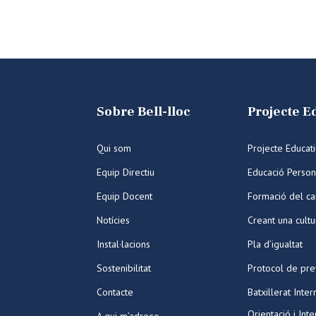
Sobre Bell-lloc
Projecte E
Qui som
Projecte Educat
Equip Directiu
Educació Person
Equip Docent
Formació del ca
Notícies
Creant una cult
Instal·lacions
Pla d’igualtat
Sostenibilitat
Protocol de pre
Contacte
Batxillerat Inter
Orientació i Int