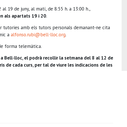
al 19 de juny, al matí, de 8:55 h. a 13:00 h.,
en als apartats 19 i 20
.
fer tutories amb els tutors personals demanant-ne cita
ònic a
alfonso.rubi@bell-lloc.org
.
de forma telemàtica.
a Bell-lloc, el podrà recollir la setmana del 8 al 12 de
s de cada curs, per tal de viure les indicacions de les