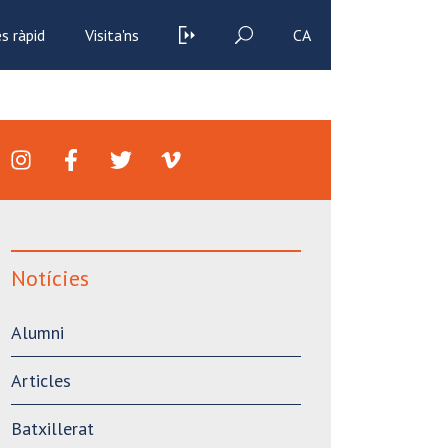
s ràpid
Visita'ns
CA
Notícies
Alumni
Articles
Batxillerat