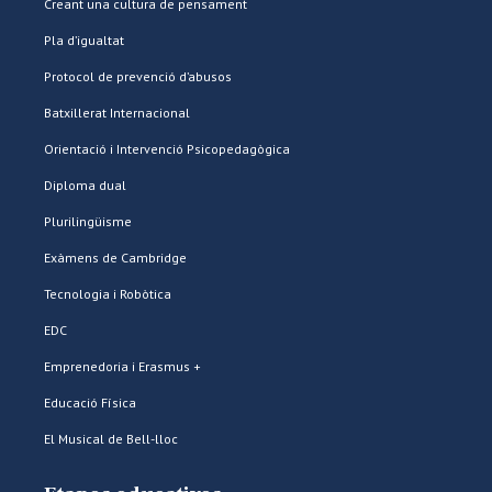
Creant una cultura de pensament
Pla d’igualtat
Protocol de prevenció d’abusos
Batxillerat Internacional
Orientació i Intervenció Psicopedagògica
Diploma dual
Plurilingüisme
Exàmens de Cambridge
Tecnologia i Robòtica
EDC
Emprenedoria i Erasmus +
Educació Física
El Musical de Bell-lloc