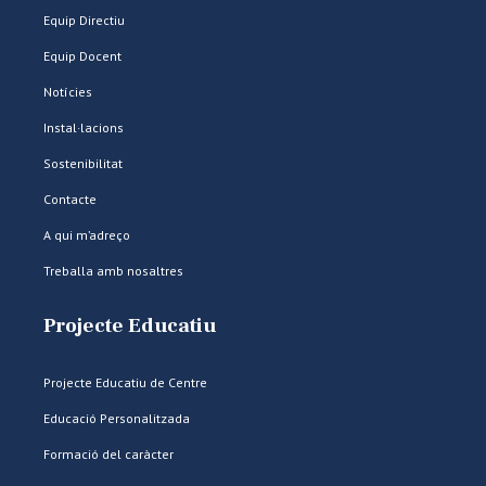
Equip Directiu
Equip Docent
Notícies
Instal·lacions
Sostenibilitat
Contacte
A qui m’adreço
Treballa amb nosaltres
Projecte Educatiu
Projecte Educatiu de Centre
Educació Personalitzada
Formació del caràcter