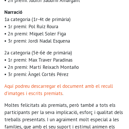
• 2n premi: Judith Sadurní Amargant
Narració
1a categoria (1r-4t de primària)
• 1r premi: Pol Ruíz Roura
• 2n premi: Miquel Soler Figa
• 3r premi: Jordi Nadal Esquena
2a categoria (5è-6è de primària)
• 1r premi: Max Traver Paradinas
• 2n premi: Martí Reixach Montaño
• 3r premi: Àngel Cortés Pérez
Aquí podreu descarregar el document amb el recull
d’imatges i escrits premiats
.
Moltes felicitats als premiats, però també a tots els
participants per la seva implicació, esforç i qualitat dels
treballs presentats. I un agraïment molt especial a les
famílies, que amb el seu suport i estímul animen els