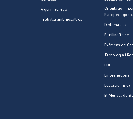
Orientació i Int
A qui m’adreço
Psicopedagògic
Treballa amb nosaltres
Diploma dual
Plurilingüisme
Exàmens de Ca
Tecnologia i Ro
EDC
Emprenedoria i
Educació Física
El Musical de Be
©2026 Tots els drets reservats