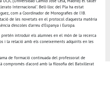
la UCJC (Universidad Camilo José Cela, Madrid) el taller
erato Internacional”. Bell-lloc del Pla ha estat
ríguez, com a Coordinador de Monografies de l’IB.
tació de les novetats en el protocol d’aquesta matèria
ncia d’escoles d’arreu d’Espanya i Europa.
e pretén introduir els alumnes en el món de la recerca
ssos i la relació amb els coneixements adquirits en les
ograma de formació continuada del professorat de
stà compromès d’acord amb la filosofia del Batxillerat