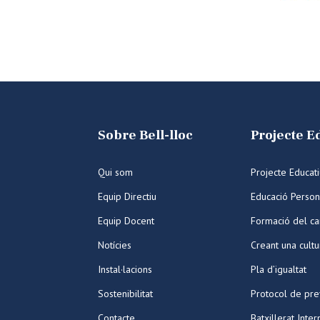
Sobre Bell-lloc
Projecte E
Qui som
Projecte Educat
Equip Directiu
Educació Person
Equip Docent
Formació del ca
Notícies
Creant una cult
Instal·lacions
Pla d’igualtat
Sostenibilitat
Protocol de pre
Contacte
Batxillerat Inter