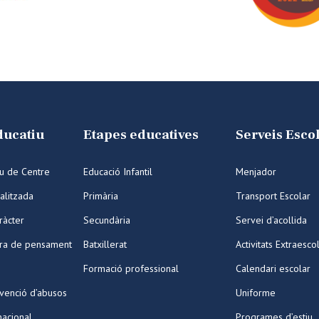
ducatiu
Etapes educatives
Serveis Esco
iu de Centre
Educació Infantil
Menjador
alitzada
Primària
Transport Escolar
ràcter
Secundària
Servei d’acollida
ura de pensament
Batxillerat
Activitats Extraesco
Formació professional
Calendari escolar
venció d’abusos
Uniforme
nacional
Programes d’estiu