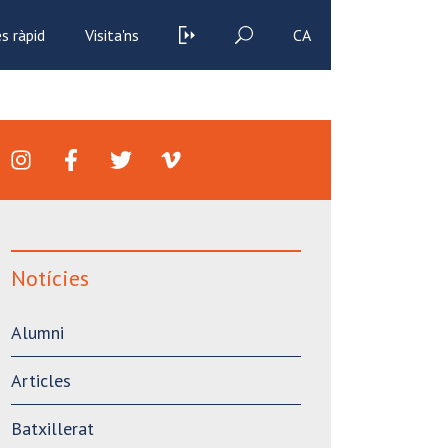
s ràpid
Visita'ns
CA
Notícies
Alumni
Articles
Batxillerat