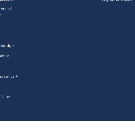
ervenció
a
mbridge
bòtica
 Erasmus +
ll-lloc
Designed by
PRESTIGIA