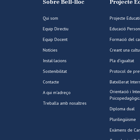
Sobre Bell-lloc
Projecte E
Qui som
Projecte Educat
Equip Directiu
Educació Person
Equip Docent
Formació del ca
Notícies
Creant una cult
Instal·lacions
Pla d’igualtat
Sostenibilitat
Protocol de pre
Contacte
Batxillerat Inter
Orientació i Int
A qui m’adreço
Psicopedagògic
Treballa amb nosaltres
Diploma dual
Plurilingüisme
Exàmens de Ca