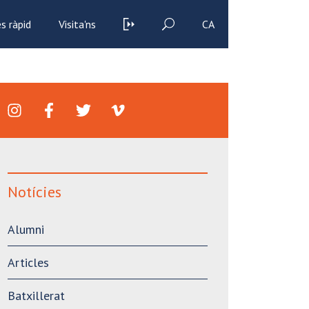
s ràpid
Visita'ns
CA
Notícies
Alumni
Articles
Batxillerat