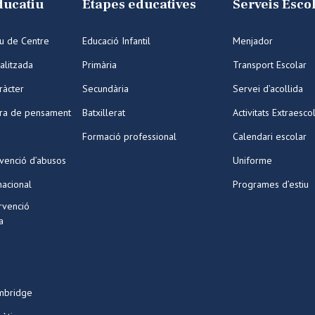
ducatiu
Etapes educatives
Serveis Esco
iu de Centre
Educació Infantil
Menjador
alitzada
Primària
Transport Escolar
ràcter
Secundària
Servei d’acollida
ura de pensament
Batxillerat
Activitats Extraesco
Formació professional
Calendari escolar
venció d’abusos
Uniforme
nacional
Programes d’estiu
ervenció
a
mbridge