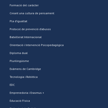
Formació del caràcter
Creant una cultura de pensament
Pla d’igualtat
Protocol de prevenció d’abusos
Batxillerat Internacional
Orientació i Intervenció Psicopedagògica
Diploma dual
Plurilingüisme
Exàmens de Cambridge
Tecnologia i Robòtica
EDC
Emprenedoria i Erasmus +
Educació Física