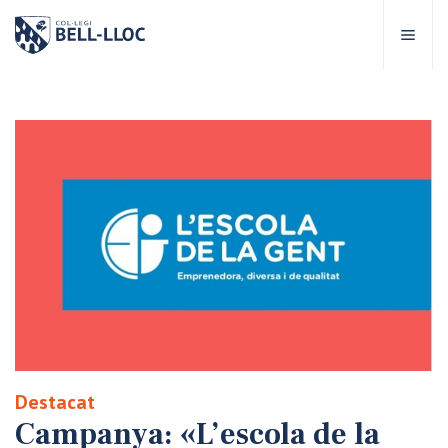
Accés ràpid
Visita'ns
CA
bre Bell-lloc
rojecte Educatiu
tapes educatives
rveis Escolars
Destacat
omunitat Bell-lloc
Campanya: «L’escola de la