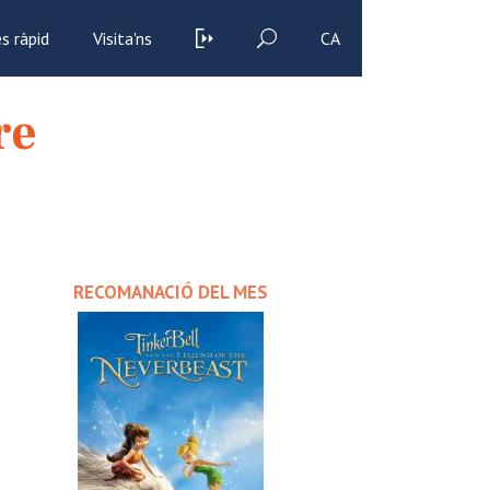
s ràpid
Visita'ns
CA
re
RECOMANACIÓ DEL MES