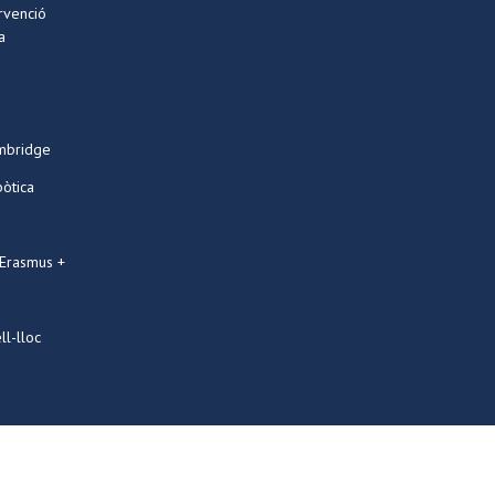
ervenció
a
mbridge
bòtica
 Erasmus +
ll-lloc
Designed by
PRESTIGIA