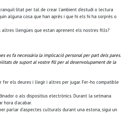
nquil·litat per tal de crear l’ambient d’estudi o lectura
in alguna cosa que han après i que hi els hi ha sorprès o
altres llengües que estan aprenent els nostres fills?
 es fa necessària la implicació personal per part dels pares.
ilitats de suport al vostre fill per al desenvolupament de la
fer els deures i llegir i altres per jugar. Fer-ho compatible
dinador o als dispositius electrònics. Durant la setmana
ar hora d’acabar.
per parlar d’aspectes culturals durant una estona, sigui un