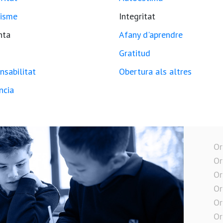
isme
Integritat
nta
Afany d'aprendre
Gratitud
nsabilitat
Obertura als altres
ncia
Or
Or
Or
Or
Or
Or