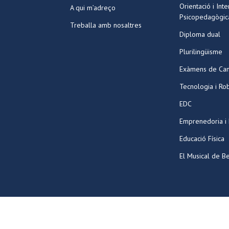
Orientació i Int
A qui m’adreço
Psicopedagògic
Treballa amb nosaltres
Diploma dual
Plurilingüisme
Exàmens de Ca
Tecnologia i Ro
EDC
Emprenedoria i
Educació Física
El Musical de Be
©2026 Tots els drets reservats