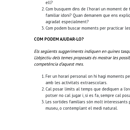
ell?
Com busquem dins de l’horari un moment de tra
familiar idoni? Quan demanem que ens expliqu
agradat especialment?
Com podem buscar moments per practicar les 
COM PODEM AJUDAR-LO?
Els següents suggeriments indiquen en quines tasques
L’objectiu dels temes proposats és mostrar les possib
competència d’aquest mes.
Fer un horari personal on hi hagi moments per 
amb les activitats extraescolars.
Cal posar límits al temps que dediquen a l’or
potser no cal jugar i, si es fa, sempre cal pos
Les sortides familiars són molt interessants 
museu, o contemplant el medi natural.