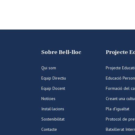
Sobre Bell-lloc
Projecte E
Qui som
Projecte Educat
Equip Directiu
Educació Person
Equip Docent
Formació del ca
Notícies
Creant una cult
Instal·lacions
Pla d’igualtat
Sostenibilitat
Protocol de pre
Contacte
Batxillerat Inter