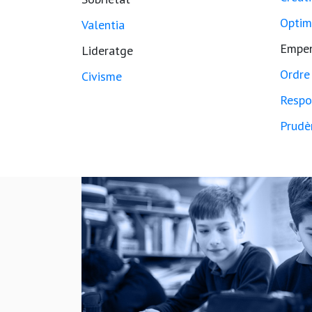
Optim
Valentia
Empe
Lideratge
Ordre
Civisme
Respo
Prudè