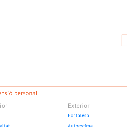
nsió personal
ior
Exterior
i
Fortalesa
vitat
Autoestima