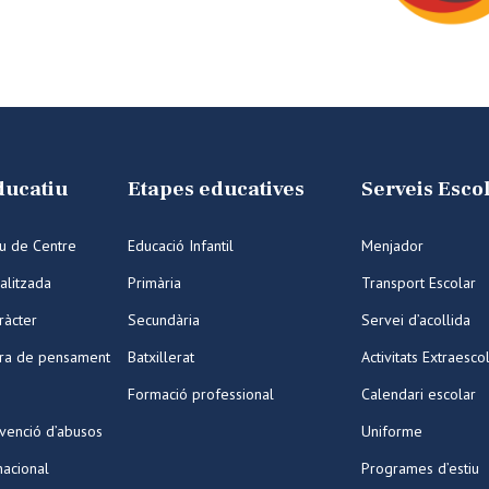
ducatiu
Etapes educatives
Serveis Esco
iu de Centre
Educació Infantil
Menjador
alitzada
Primària
Transport Escolar
ràcter
Secundària
Servei d’acollida
ura de pensament
Batxillerat
Activitats Extraesco
Formació professional
Calendari escolar
venció d’abusos
Uniforme
nacional
Programes d’estiu