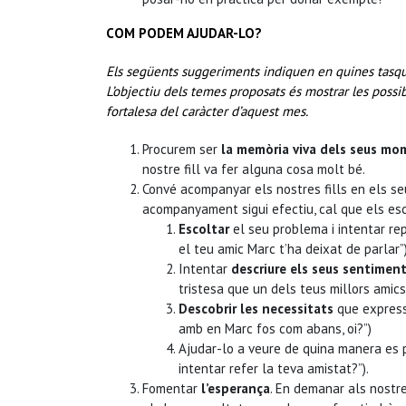
COM PODEM AJUDAR-LO?
Els següents suggeriments indiquen en quines tasques
L’objectiu dels temes proposats és mostrar les possib
fortalesa del caràcter d’aquest mes
.
Procurem ser
la memòria viva dels seus mo
nostre fill va fer alguna cosa molt bé.
Convé acompanyar els nostres fills en els se
acompanyament sigui efectiu, cal que els e
Escoltar
el seu problema i intentar rep
el teu amic Marc t’ha deixat de parlar”)
Intentar
descriure els seus sentimen
tristesa que un dels teus millors amics 
Descobrir les necessitats
que expresse
amb en Marc fos com abans, oi?”)
Ajudar-lo a veure de quina manera es p
intentar refer la teva amistat?”).
Fomentar
l’esperança
. En demanar als nostre