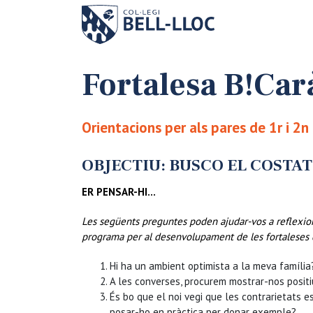
Fortalesa B!Car
Orientacions per als pares de 1r i 2
OBJECTIU: BUSCO EL COSTAT
ER PENSAR-HI…
Les següents preguntes poden ajudar-vos a reflexi
programa per al desenvolupament de les fortaleses del
Hi ha un ambient optimista a la meva famíl
A les converses, procurem mostrar-nos posit
És bo que el noi vegi que les contrarietats 
posar-ho en pràctica per donar exemple?