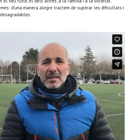
el seu futur, el dels altres, a la família i a la societat.
mes: d’una manera alegre tractem de superar les dificultats i
 desagradables.