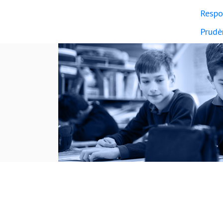
Respo
Prudè