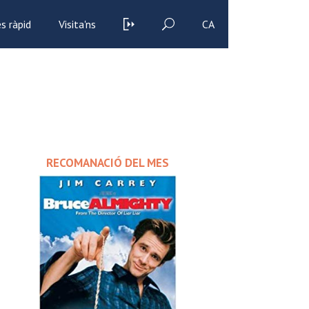
s ràpid
Visita'ns
CA
RECOMANACIÓ DEL MES