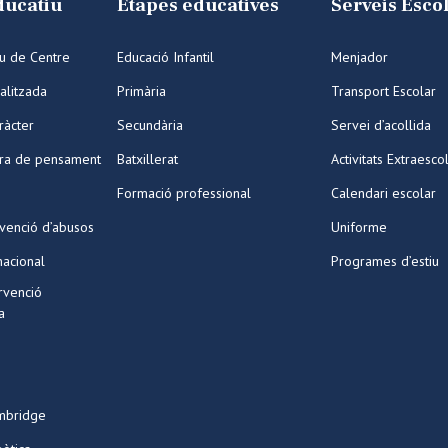
ducatiu
Etapes educatives
Serveis Esco
iu de Centre
Educació Infantil
Menjador
alitzada
Primària
Transport Escolar
ràcter
Secundària
Servei d’acollida
ura de pensament
Batxillerat
Activitats Extraesco
Formació professional
Calendari escolar
venció d’abusos
Uniforme
nacional
Programes d’estiu
ervenció
a
mbridge