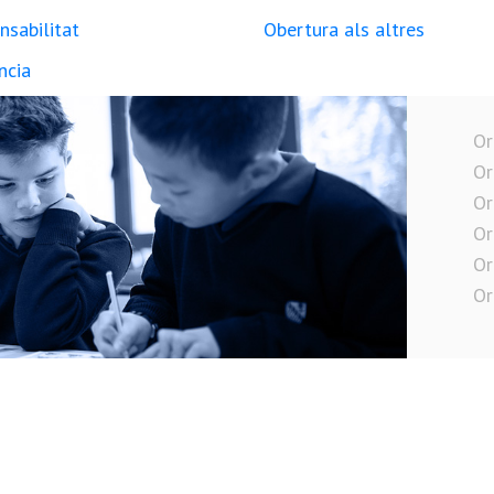
nsabilitat
Obertura als altres
ncia
Or
Or
Or
Or
Or
Or