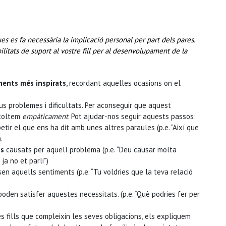
 es fa necessària la implicació personal per part dels pares.
ilitats de suport al vostre fill per al desenvolupament de la
ments més inspirats
, recordant aquelles ocasions on el
us problemes i dificultats. Per aconseguir que aquest
scoltem
empàticament
. Pot ajudar-nos seguir aquests passos:
etir el que ens ha dit amb unes altres paraules (p.e. “Així que
.
ts
causats per aquell problema (p.e. “Deu causar molta
ja no et parli”)
n aquells sentiments (p.e. “Tu voldries que la teva relació
oden satisfer aquestes necessitats. (p.e. “Què podries fer per
s fills que compleixin les seves obligacions, els expliquem