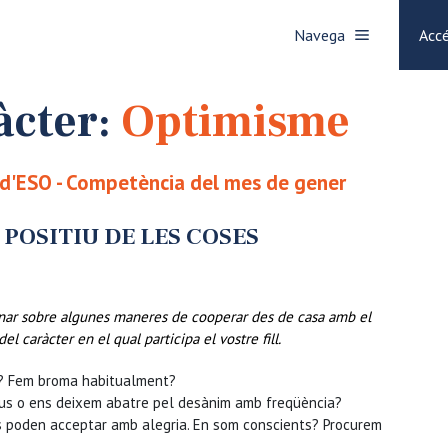
Navega
Accé
àcter:
Optimisme
n d'ESO - Competència del mes de gener
 POSITIU DE LES COSES
onar sobre algunes maneres de cooperar des de casa amb el
 caràcter en el qual participa el vostre fill.
ia? Fem broma habitualment?
ius o ens deixem abatre pel desànim amb freqüència?
es poden acceptar amb alegria. En som conscients? Procurem