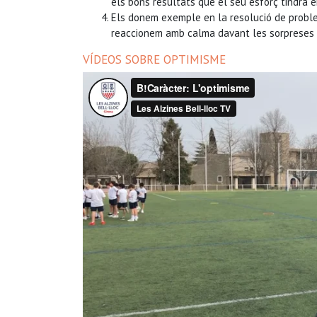
els bons resultats que el seu esforç tindrà en 
Els donem exemple en la resolució de proble
reaccionem amb calma davant les sorpreses
VÍDEOS SOBRE OPTIMISME