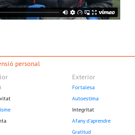
nsió personal
ior
Exterior
i
Fortalesa
vitat
Autoestima
isme
Integritat
nta
Afany d'aprendre
Gratitud