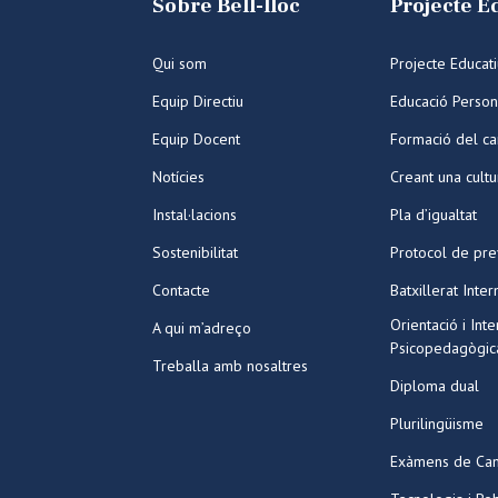
Sobre Bell-lloc
Projecte E
Qui som
Projecte Educat
Equip Directiu
Educació Person
Equip Docent
Formació del ca
Notícies
Creant una cult
Instal·lacions
Pla d’igualtat
Sostenibilitat
Protocol de pre
Contacte
Batxillerat Inter
Orientació i Int
A qui m’adreço
Psicopedagògic
Treballa amb nosaltres
Diploma dual
Plurilingüisme
Exàmens de Ca