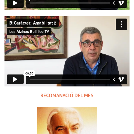
B!Caràcter: Amabilitat 2
from
bllcTV
on
Vimeo
.
RECOMANACIÓ DEL MES