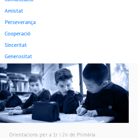
Amistat
Perseverança
Cooperació
Sinceritat
Generositat
Orientacions per a 1r i 2n de Primària