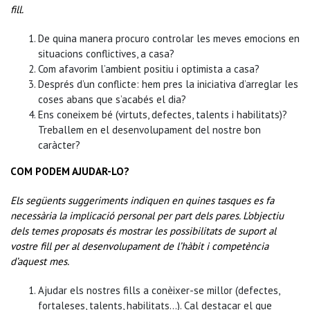
fill.
De quina manera procuro controlar les meves emocions en
situacions conflictives, a casa?
Com afavorim l’ambient positiu i optimista a casa?
Després d’un conflicte: hem pres la iniciativa d’arreglar les
coses abans que s’acabés el dia?
Ens coneixem bé (virtuts, defectes, talents i habilitats)?
Treballem en el desenvolupament del nostre bon
caràcter?
COM PODEM AJUDAR-LO?
Els següents suggeriments indiquen en quines tasques es fa
necessària la implicació personal per part dels pares. L’objectiu
dels temes proposats és mostrar les possibilitats de suport al
vostre fill per al desenvolupament de l’hàbit i competència
d’aquest mes.
Ajudar els nostres fills a conèixer-se millor (defectes,
fortaleses, talents, habilitats…). Cal destacar el que