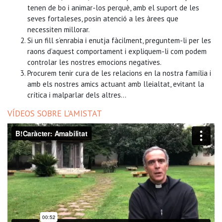
tenen de bo i animar-los perquè, amb el suport de les
seves fortaleses, posin atenció a les àrees que
necessiten millorar.
Si un fill s’enrabia i enutja fàcilment, preguntem-li per les
raons d’aquest comportament i expliquem-li com podem
controlar les nostres emocions negatives.
Procurem tenir cura de les relacions en la nostra família i
amb els nostres amics actuant amb lleialtat, evitant la
crítica i malparlar dels altres…
VÍDEOS SOBRE L'AMISTAT
B!Caràcter: Amabilitat
from
bllcTV
on
Vimeo
.