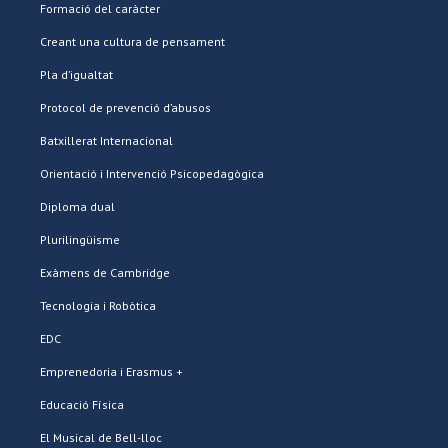
Formació del caràcter
Creant una cultura de pensament
Pla d’igualtat
Protocol de prevenció d’abusos
Batxillerat Internacional
Orientació i Intervenció Psicopedagògica
Diploma dual
Plurilingüisme
Exàmens de Cambridge
Tecnologia i Robòtica
EDC
Emprenedoria i Erasmus +
Educació Física
El Musical de Bell-lloc