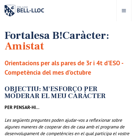
Accés ràpid
Visita'ns
CA
Fortalesa B!Caràcter:
Amistat
bre Bell-lloc
Orientacions per als pares de 3r i 4t d'ESO -
rojecte Educatiu
Competència del mes d'octubre
tapes educatives
OBJECTIU: M'ESFORÇO PER
MODERAR EL MEU CARÀCTER
rveis Escolars
PER PENSAR-HI…
Les següents preguntes poden ajudar-vos a reflexionar sobre
omunitat Bell-lloc
algunes maneres de cooperar des de casa amb el programa de
desenvolupament de competències en el qual participa el vostre