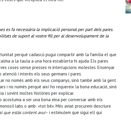
 es fa necessària la implicació personal per part dels pares.
ilitats de suport al vostre fill per al desenvolupament de la
rtunitat perquè cadascú pugui compartir amb la família el que
calma a la taula a una hora establerta hi ajuda. Els pares
eves coses sense presses ni interrupcions molestes. Ensenyar
b atenció i interès els seus germans i pares.
parlar no només amb els seus companys, sinó també amb la gent
ars i no només perquè així ho requereix la bona educació, sinó
 i sovint moltes històries per explicar.
a no acostuma a ser una bona eina per conversar amb els
 monosíl·labs o amb: «tot bé». Més aviat procurem descriure
sí que estàs content avui
– i estimulem que sigui ell qui