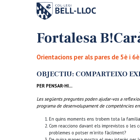
Fortalesa B!Car
Orientacions per als pares de 5è i 6
OBJECTIU: COMPARTEIXO EX
PER PENSAR-HI…
Les següents preguntes poden ajudar-vos a reflexi
programa de desenvolupament de competències en el q
En quins moments ens trobem tota la família
Com reacciono davant els imprevistos o les c
problemes o potser m’irrito fàcilment?
De quina manera mostro el meu interès per le