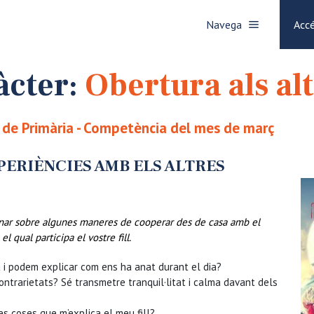
Navega
Accé
àcter:
Obertura als al
è de Primària - Competència del mes de març
PERIÈNCIES AMB ELS ALTRES
onar sobre algunes maneres de cooperar des de casa amb el
ual participa el vostre fill.
 i podem explicar com ens ha anat durant el dia?
ontrarietats? Sé transmetre tranquil·litat i calma davant dels
s coses que m’explica el meu fill?