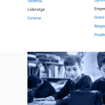
Valentia
Empe
Lideratge
Ordre
Civisme
Respo
Prudè