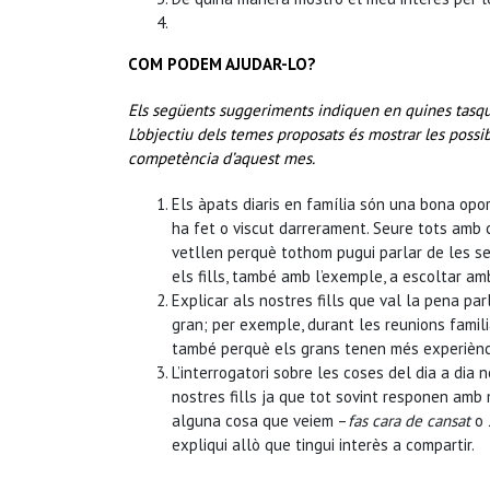
COM PODEM AJUDAR-LO?
Els següents suggeriments indiquen en quines tasques
L’objectiu dels temes proposats és mostrar les possib
competència d’aquest mes.
Els àpats diaris en família són una bona opo
ha fet o viscut darrerament. Seure tots amb 
vetllen perquè tothom pugui parlar de les s
els fills, també amb l’exemple, a escoltar am
Explicar als nostres fills que val la pena 
gran; per exemple, durant les reunions famili
també perquè els grans tenen més experiència
L’interrogatori sobre les coses del dia a di
nostres fills ja que tot sovint responen amb
alguna cosa que veiem –
fas cara de cansat
o
expliqui allò que tingui interès a compartir.