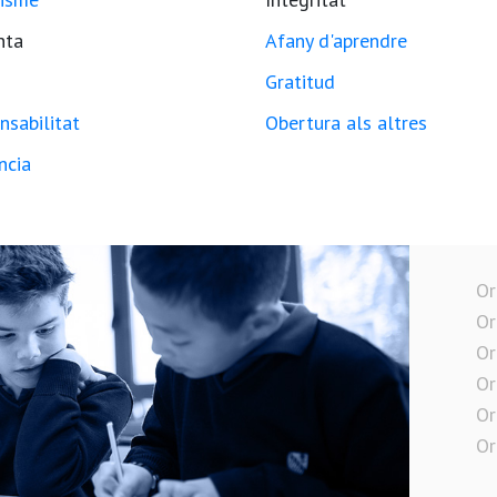
nta
Afany d'aprendre
Gratitud
nsabilitat
Obertura als altres
ncia
Or
Or
Or
Or
Or
Or