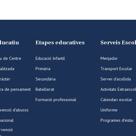
ducatiu
Etapes educatives
Serveis Esco
iu de Centre
Educació Infantil
Menjador
alitzada
Primària
Transport Escolar
ràcter
Secundària
Servei d’acollida
ura de pensament
Batxillerat
Activitats Extraesco
Formació professional
Calendari escolar
venció d’abusos
Uniforme
nacional
Programes d’estiu
ervenció