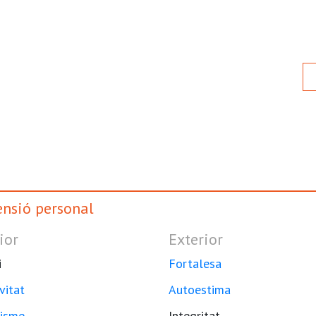
nsió personal
ior
Exterior
i
Fortalesa
vitat
Autoestima
isme
Integritat