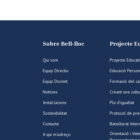
Sobre Bell-lloc
Projecte E
Qui som
Projecte Educat
Equip Directiu
Educació Person
Equip Docent
Formació del ca
Notícies
Creant una cult
Instal·lacions
Pla d’igualtat
Sostenibilitat
Protocol de pre
Contacte
Batxillerat Inter
Orientació i Int
A qui m’adreço