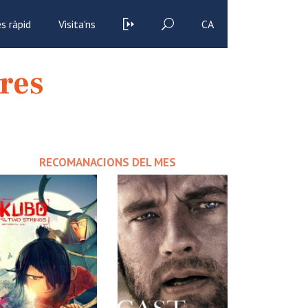
s ràpid
Visita'ns
CA
tres
RECOMANACIONS DEL MES