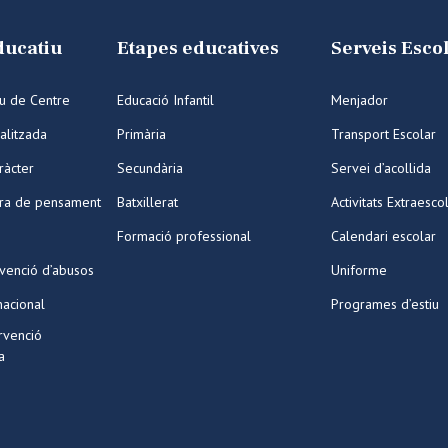
ducatiu
Etapes educatives
Serveis Esco
iu de Centre
Educació Infantil
Menjador
alitzada
Primària
Transport Escolar
ràcter
Secundària
Servei d’acollida
ura de pensament
Batxillerat
Activitats Extraesco
Formació professional
Calendari escolar
venció d’abusos
Uniforme
nacional
Programes d’estiu
ervenció
a