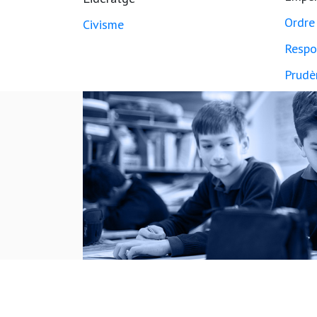
Ordre
Civisme
Respo
Prudè