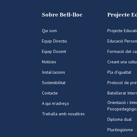
Sobre Bell-lloc
Projecte E
Qui som
Projecte Educat
Equip Directiu
Educació Person
Equip Docent
Formació del ca
Notícies
Creant una cult
Instal·lacions
Pla d’igualtat
Sostenibilitat
Protocol de pre
Contacte
Batxillerat Inter
Orientació i Int
A qui m’adreço
Psicopedagògic
Treballa amb nosaltres
Diploma dual
Plurilingüisme