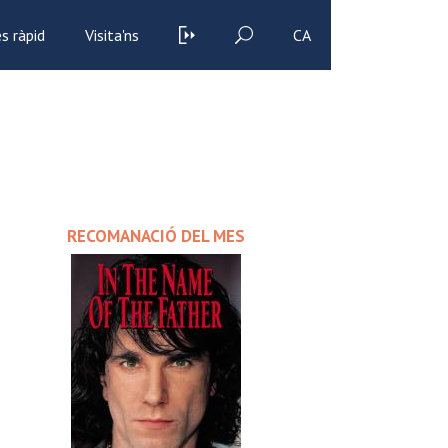
s ràpid
Visita'ns
CA
RECOMANACIÓ DEL MES