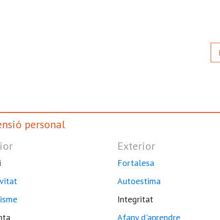
nsió personal
ior
Exterior
i
Fortalesa
vitat
Autoestima
isme
Integritat
nta
Afany d'aprendre