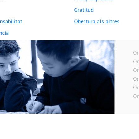
Gratitud
nsabilitat
Obertura als altres
ncia
Or
Or
Or
Or
Or
Or